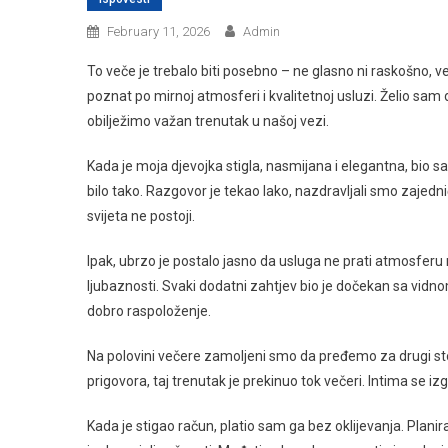
February 11, 2026
Admin
To veče je trebalo biti posebno – ne glasno ni raskošno, v
poznat po mirnoj atmosferi i kvalitetnoj usluzi. Želio sam 
obilježimo važan trenutak u našoj vezi.
Kada je moja djevojka stigla, nasmijana i elegantna, bio s
bilo tako. Razgovor je tekao lako, nazdravljali smo zajedn
svijeta ne postoji.
Ipak, ubrzo je postalo jasno da usluga ne prati atmosferu 
ljubaznosti. Svaki dodatni zahtjev bio je dočekan sa v
dobro raspoloženje.
Na polovini večere zamoljeni smo da pređemo za drugi sto 
prigovora, taj trenutak je prekinuo tok večeri. Intima se iz
Kada je stigao račun, platio sam ga bez oklijevanja. Plan