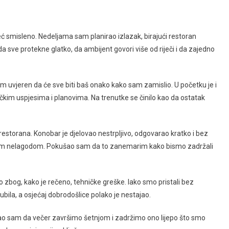
eć smisleno. Nedeljama sam planirao izlazak, birajući restoran
da sve protekne glatko, da ambijent govori više od riječi i da zajedno
am uvjeren da će sve biti baš onako kako sam zamislio. U početku je i
ičkim uspjesima i planovima. Na trenutke se činilo kao da ostatak
restorana. Konobar je djelovao nestrpljivo, odgovarao kratko i bez
idnom nelagodom. Pokušao sam da to zanemarim kako bismo zadržali
zbog, kako je rečeno, tehničke greške. Iako smo pristali bez
gubila, a osjećaj dobrodošlice polako je nestajao.
irao sam da večer završimo šetnjom i zadržimo ono lijepo što smo