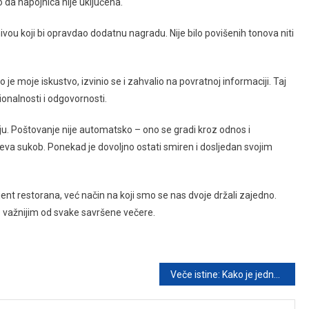
o da napojnica nije uključena.
vou koji bi opravdao dodatnu nagradu. Nije bilo povišenih tonova niti
 moje iskustvo, izvinio se i zahvalio na povratnoj informaciji. Taj
ionalnosti i odgovornosti.
ciju. Poštovanje nije automatsko – ono se gradi kroz odnos i
va sukob. Ponekad je dovoljno ostati smiren i dosljedan svojim
jent restorana, već način na koji smo se nas dvoje držali zajedno.
 važnijim od svake savršene večere.
Veče istine: Kako je jedno priznanje promijenilo tok mog života