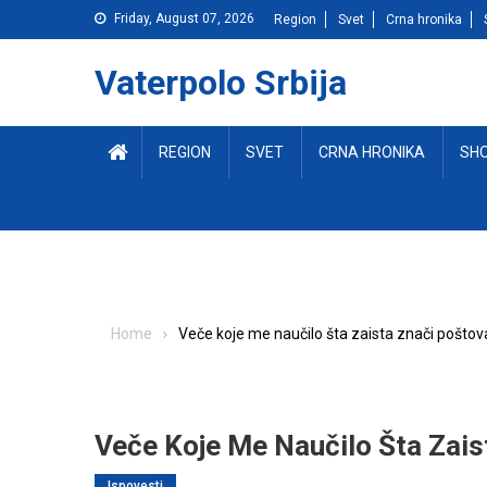
Skip
Friday, August 07, 2026
Region
Svet
Crna hronika
to
content
Vaterpolo Srbija
REGION
SVET
CRNA HRONIKA
SH
Home
Veče koje me naučilo šta zaista znači poštov
Veče Koje Me Naučilo Šta Zais
Ispovesti