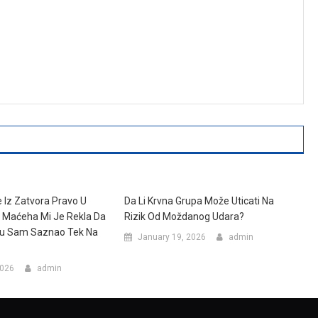
 Iz Zatvora Pravo U
Da Li Krvna Grupa Može Uticati Na
 Maćeha Mi Je Rekla Da
Rizik Od Moždanog Udara?
inu Sam Saznao Tek Na
January 19, 2026
admin
2026
admin