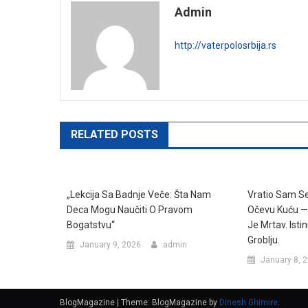
Admin
http://vaterpolosrbija.rs
RELATED POSTS
„Lekcija Sa Badnje Veče: Šta Nam
Vratio Sam Se
Deca Mogu Naučiti O Pravom
Očevu Kuću —
Bogatstvu“
Je Mrtav. Ist
Groblju.
January 9, 2026
admin
January 8, 
BlogMagazine
|
Theme: BlogMagazine by
Dinesh Ghimire
.