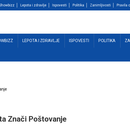
Showbizz
Lepota i zdravlje
Ispovesti
Politika
Zanimljivosti
Pravila o
OWBIZZ
LEPOTA I ZDRAVLJE
ISPOVESTI
POLITIKA
ZA
anje
ta Znači Poštovanje