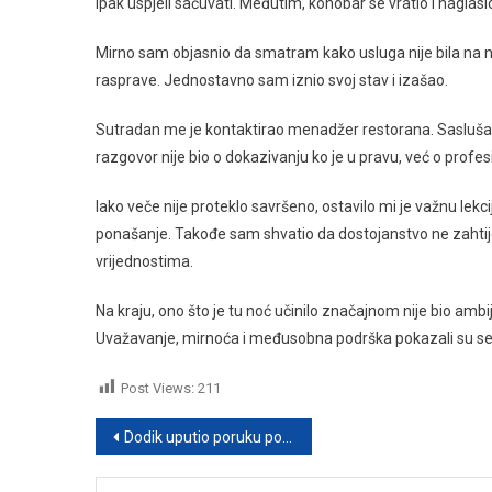
ipak uspjeli sačuvati. Međutim, konobar se vratio i naglasi
Mirno sam objasnio da smatram kako usluga nije bila na ni
rasprave. Jednostavno sam iznio svoj stav i izašao.
Sutradan me je kontaktirao menadžer restorana. Saslušao je
razgovor nije bio o dokazivanju ko je u pravu, već o profes
Iako veče nije proteklo savršeno, ostavilo mi je važnu lek
ponašanje. Takođe sam shvatio da dostojanstvo ne zahtije
vrijednostima.
Na kraju, ono što je tu noć učinilo značajnom nije bio ambi
Uvažavanje, mirnoća i međusobna podrška pokazali su se
Post Views:
211
Post
Dodik uputio poruku podrške Đokoviću, reakcije na društvenim mrežama podijeljene
navigation